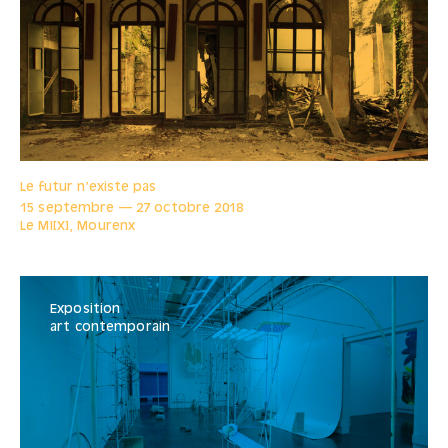
Le futur n’existe pas
15 septembre
—
27 octobre
2018
Le MI[X], Mourenx
Exposition
art contemporain