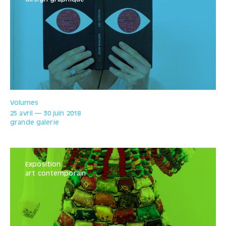
Volumes
25 avril
—
30 juin
2018
grande galerie
Exposition
art contemporain