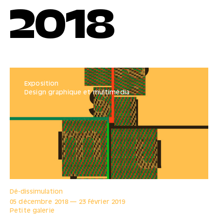
2018
Exposition
Design graphique et multimédia
Dé-dissimulation
05 décembre
2018
—
23 février
2019
Petite galerie