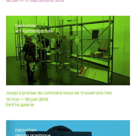
30 juin
—
11 septembre
2018
Exposition
art contemporain
Jusqu’à preuve du contraire nous ne trouverons rien
16 mai
—
30 juin
2018
Petite galerie
Exposition
design graphique