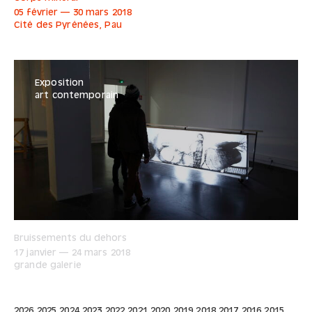
05 février
—
30 mars
2018
Cité des Pyrénées, Pau
Exposition
art contemporain
Bruissements du dehors
17 janvier
—
24 mars
2018
grande galerie
2026
2025
2024
2023
2022
2021
2020
2019
2018
2017
2016
2015