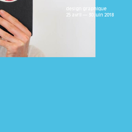
design graphique
25 avril
—
30 juin
2018