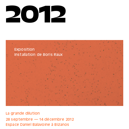
2012
Exposition
Installation de Boris Raux
La grande dilution
28 septembre
—
14 décembre
2012
Espace Daniel Balavoine à Bizanos