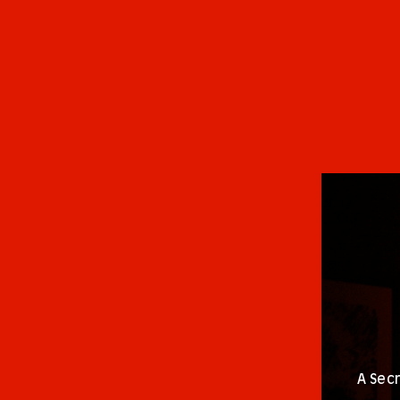
A Sec