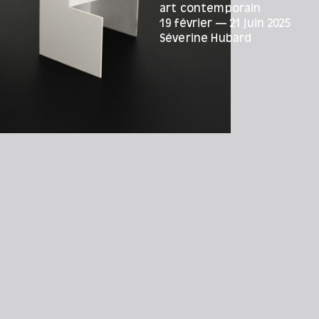
art contemporain
19 février
—
21 juin
2025
Séverine Hubard