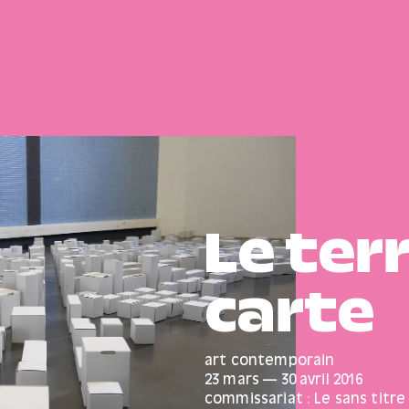
Le terr
carte
art contemporain
23 mars
—
30 avril
2016
commissariat : Le sans titre