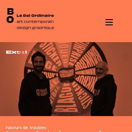
Menu
E
x
t
r
a
!
Faiseurs de troubles