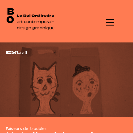
Menu
E
x
t
r
a
!
Faiseurs de troubles