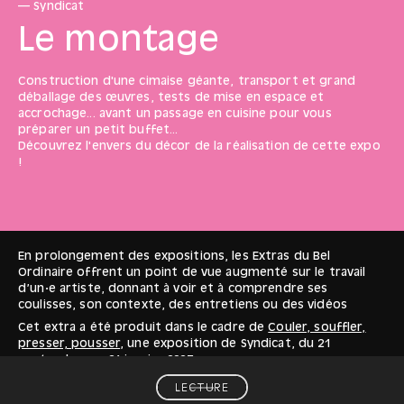
— Syndicat
Le montage
Construction d'une cimaise géante, transport et grand
déballage des œuvres, tests de mise en espace et
accrochage... avant un passage en cuisine pour vous
préparer un petit buffet...
Découvrez l'envers du décor de la réalisation de cette expo
!
En prolongement des expositions, les Extras du Bel
Ordinaire offrent un point de vue augmenté sur le travail
d’un·e artiste, donnant à voir et à comprendre ses
coulisses, son contexte, des entretiens ou des vidéos
Cet extra a été produit dans le cadre de
Couler, souffler,
presser, pousser
, une exposition de Syndicat, du
21
septembre
au
21 janvier
2023
LECTURE