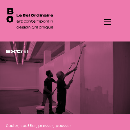
Menu
E
x
t
r
a
!
Couler, souffler, presser, pousser