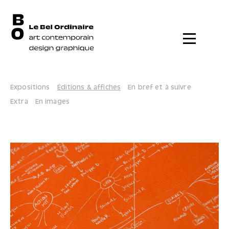
Menu
Expositions
Éditions & affiches
En bref et à suivre
Extra
En images