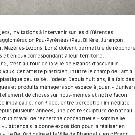
jets, invitations à intervenir sur les différentes
gglomération Pau-Pyrénées (Pau, Billère, Jurançon,
on, Mazères-Lezons, Lons) doivent permettre de répondr
 et enjeux correspondant à leur territoire.
2, c’est au tour de la Ville de Bizanos d’accueillir
 Raux. Cet artiste plasticien, infiltre le champ de l’art à
plastique peu usité : l’odeur. Depuis huit ans, il a fait des
ues et produits ménagers son espace à jouer. « L’univer
 tellement de choses sur nous-mêmes et notre façon
lité impalpable, non figée, entre perception immédiate
epuis plusieurs années, une petite sculpture de bateau
it d’un travail de recherche conceptuelle – sommeille
. « J’attendais la bonne exposition pour la réaliser en
». Le Bel Ordinaire et la Ville de Bizanos lui en offrent