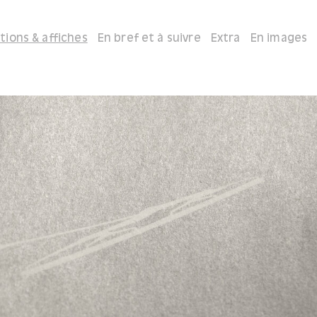
itions & affiches
En bref et à suivre
Extra
En images