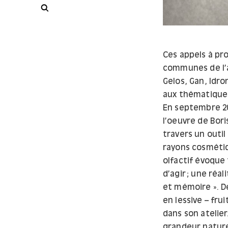
Rechercher
Ces appels à pro
communes de l’a
Gelos, Gan, Idr
aux thématiques
En septembre 201
l’oeuvre de Boris
travers un outil 
rayons cosmétiq
olfactif évoque
d’agir ; une réa
et mémoire ». D
en lessive – fru
dans son atelier
grandeur nature 