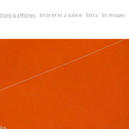
itions & affiches
En bref et à suivre
Extra
En images