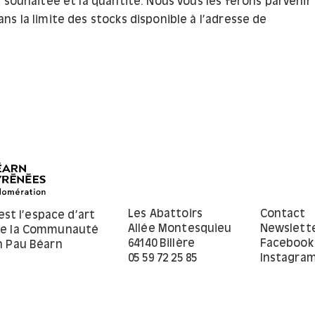
 souhaitée et la quantité. Nous vous les ferons parvenir
s la limite des stocks disponible à l’adresse de
Les Abattoirs
Contact
est l’espace d’art
Allée Montesquieu
Newslett
de la Communauté
64140
Billère
Facebook
n Pau Béarn
05 59 72 25 85
Instagra