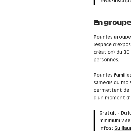
Infos/inscript
En group
Pour les groupe
(espace d’exposi
création) du BO
personnes.
Pour les famille
samedis du mois
permettent de s
d’un moment d’
Gratuit - Du l
minimum 2 sem
Infos :
Guilla