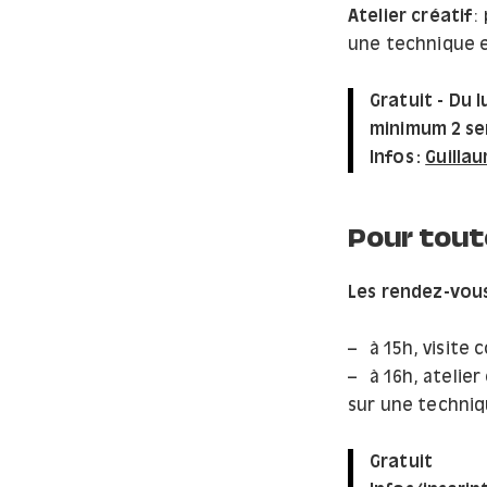
Atelier créatif
:
une technique e
Gratuit - Du l
minimum 2 sem
Infos :
Guilla
Pour tout
Les rendez-vous
à 15h, visite
à 16h, atelie
sur une techniq
Gratuit