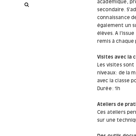
académique, pro
Rechercher
secondaire. S’a
connaissance d
également un sup
élèves. A l’iss
remis à chaque 
Visites avec la 
Les visites son
niveaux : de la 
avec la classe p
Durée : 1h
Ateliers de prat
Ces ateliers pe
sur une techniq