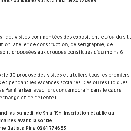
ions :
Guillaume Batista Pina
06 84 77 46 53
e
s
: des visites commentées des expositions et/ou du sit
tion, atelier de construction, de sérigraphie, de
 sont proposées aux groupes constitués d’au moins 6
s
: le BO propose des visites et ateliers tous les premiers
 et pendant les vacances scolaires. Ces offres ludiques
e familiariser avec l’art contemporain dans le cadre
échange et de détente !
undi au samedi, de 9h à 19h. Inscription établie au
aines avant la sortie.
ume Batista Pina
06 84 77 46 53