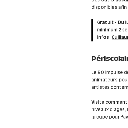
Des outils doc
disponibles afin
Gratuit - Du l
minimum 2 sem
Infos :
Guilla
Périscolai
Le BO impulse d
animateurs pour 
artistes contem
Visite commen
niveaux d’âges, 
groupe pour favo