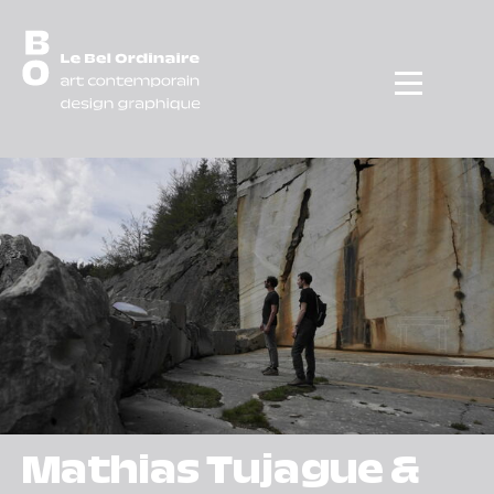
Menu
Mathias Tujague &