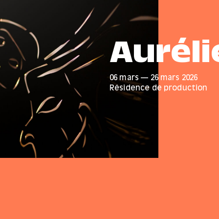
Aurél
06 mars
—
26 mars
2026
Résidence de production