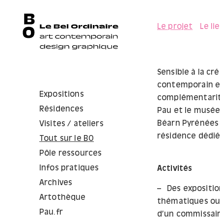
Le projet
Le li
Sensible à la cr
contemporain et
Expositions
complémentarité
Résidences
Pau et le musé
Béarn Pyrénées d
Visites / ateliers
résidence dédié
Tout sur le BO
Pôle ressources
Infos pratiques
Activités
Archives
Des expositio
Artothèque
thématiques ou 
Pau.fr
d’un commissair