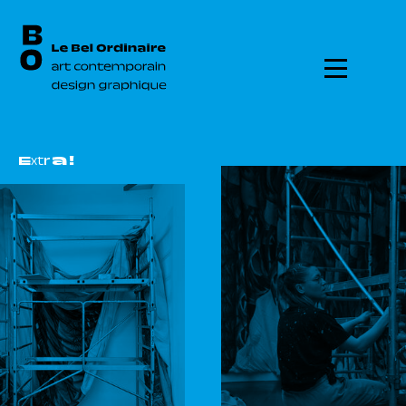
Menu
E
x
t
r
a
!