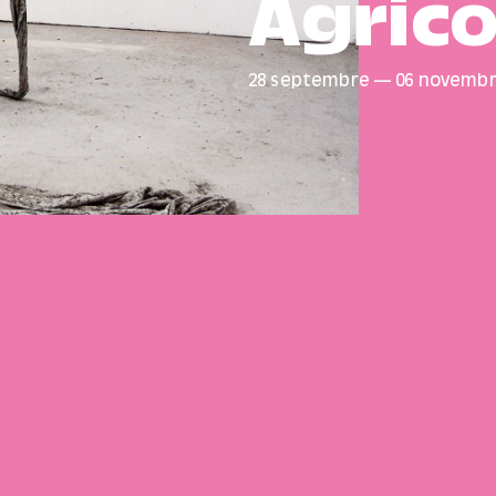
Agrico
28 septembre
—
06 novemb