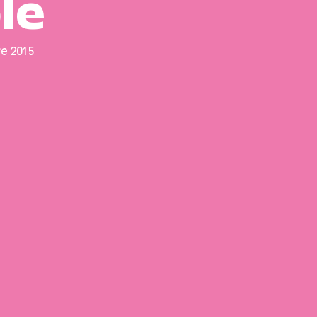
le
re
2015