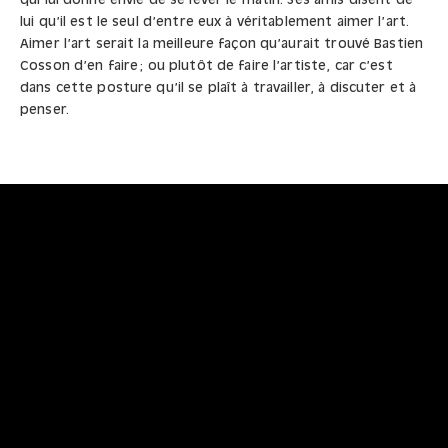
qui lui donne envie de se lever le matin. Ses amis disent de
lui qu’il est le seul d’entre eux à véritablement aimer l’art.
Aimer l’art serait la meilleure façon qu’aurait trouvé Bastien
Cosson d’en faire ; ou plutôt de faire l’artiste, car c’est
dans cette posture qu’il se plaît à travailler, à discuter et à
penser.
Multiusage plastique souple
Patxi et Bastien Berge et Cosson
2010
Tirage numérique sur papier, scotch
ARTO-0125
90x50
100x70 avec cadre