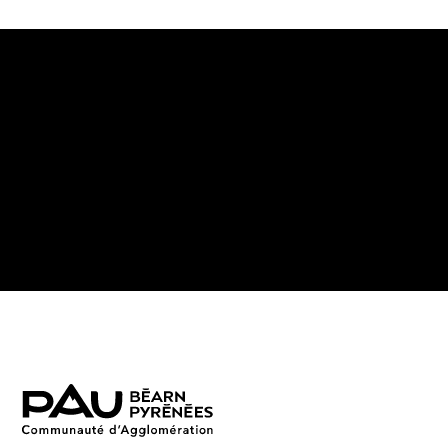
MONSISÀ
Anna Safiatou Touré
2019-2020
Photographie numérique couleur sur papier vélin
ARTO-0302
32x42 avec cadre