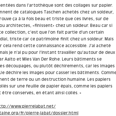
entées dans l’artothèque sont des collages sur papier.
ennent de catalogues Taschen achetés chez un soldeur,
rouve ça à la fois beau et triste que ces livres, sur de
ou architectes, «finissent» chez un soldeur. Beau car si
e collection, c’est que l’on fait partie d’un certain
al, triste car ce patrimoine finit chez un soldeur. Mais
r cela rend cette connaissance accessible. J’ai acheté
 mais je n’ai pu pour l’instant travailler qu’autour de deux
var Aalto et Mies Van Der Rohe. Leurs bâtiments se
ces découpages, ou plutôt déchirements, car les images
 Je déchire les images pour casser les bâtiments. Comm
ent de terre ou un destruction humaine. Les papiers
llés sur une feuille de papier épais, comme les papiers
être conservés, en étant ainsi collés. »
ttp://www.pierrelabat.net/
taine.org/fr/pierre-labat/dossier.html