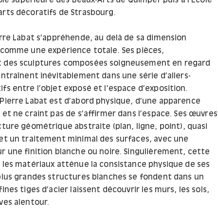
Ecole supérieure des Beaux-Arts de Quimper puis à l’Ecole
arts décoratifs de Strasbourg.
erre Labat s’appréhende, au delà de sa dimension
i comme une expérience totale. Ses pièces,
t des sculptures composées soigneusement en regard
entraînent inévitablement dans une série d’allers-
fs entre l’objet exposé et l’espace d’exposition.
 Pierre Labat est d’abord physique, d’une apparence
 et ne craint pas de s’affirmer dans l’espace. Ses œuvres
cture géométrique abstraite (plan, ligne, point), quasi
 et un traitement minimal des surfaces, avec une
r une finition blanche ou noire. Singulièrement, cette
r les matériaux atténue la consistance physique de ses
 plus grandes structures blanches se fondent dans un
fines tiges d’acier laissent découvrir les murs, les sols,
ves alentour.