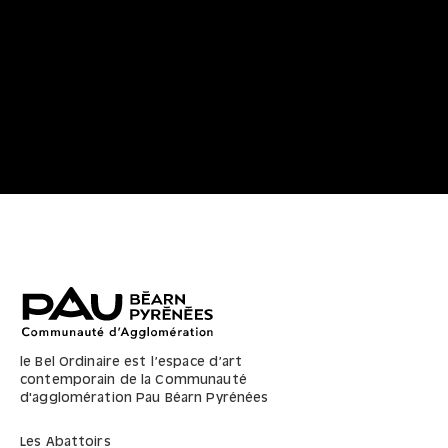
documentation céline duval
2008
Sérigraphie
ARTO-0089
70x50
73,5x53,5 avec cadre
le Bel Ordinaire est l’espace d’art
contemporain de la Communauté
d'agglomération Pau Béarn Pyrénées
Les Abattoirs