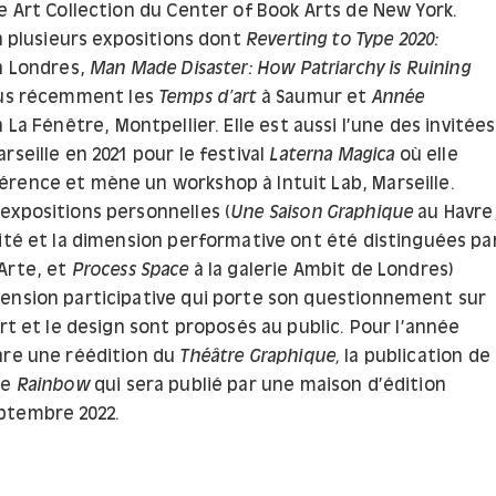
e Art Collection du Center of Book Arts de New York.
 à plusieurs expositions dont
Reverting to Type 2020:
 Londres,
Man Made Disaster: How Patriarchy is Ruining
us récemment les
Temps d’art
à Saumur et
Année
 La Fénêtre, Montpellier. Elle est aussi l’une des invitées
rseille en 2021 pour le festival
Laterna Magica
où elle
rence et mène un workshop à Intuit Lab, Marseille.
expositions personnelles (
Une Saison Graphique
au Havre
lité et la dimension performative ont été distinguées pa
Arte, et
Process Space
à la galerie Ambit de Londres)
ension participative qui porte son questionnement sur
art et le design sont proposés au public. Pour l’année
are une réédition du
Théâtre Graphique
,
la publication de
re
Rainbow
qui sera publié par une maison d’édition
ptembre 2022.