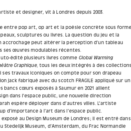
artiste et designer, vit à Londres depuis 2003.
lle entre pop art, op art et la poésie concrète sous form
peaux, sculptures ou livres. La question du jeu et la
 accrochage peut altérer la perception d’un tableau
ns ses œuvres modulables récentes.
 auto-édité plusieurs livres comme
Global Warming
héâtre Graphique
,
tous les deux intégrés à des collection
 ses travaux iconiques on compte pour son drapeau
on jack fabriqué avec du scotch FRAGILE appliqué sur un
Ses bancs cœurs exposés à Saumur en 2021 allient
ign dans l’espace public, une nouvelle direction
arah espère déployer dans d’autres villes. L’artiste
p d’importance à l’art dans l’espace public.
é exposé au Design Museum de Londres ; il est entré dans
 du Stedelijk Museum, d’Amsterdam, du Frac Normandie