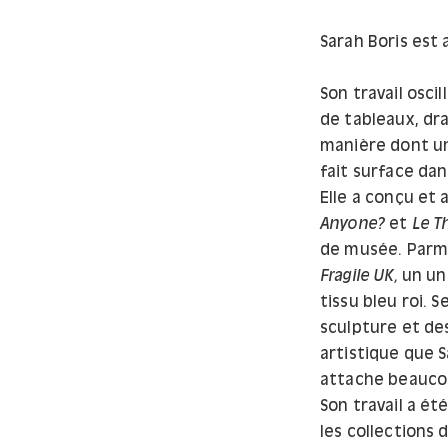
Sarah Boris est 
Son travail osci
de tableaux, dra
manière dont un
fait surface da
Elle a conçu et
Anyone?
et
Le T
de musée. Parmi
Fragile UK
,
un uni
tissu bleu roi. 
sculpture et des
artistique que S
attache beaucou
Son travail a ét
les collections