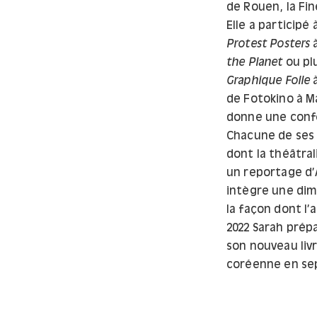
de Rouen, la Fin
Elle a participé
Protest Posters
à
the Planet
ou pl
Graphique Folle
à
de Fotokino à Ma
donne une confé
Chacune de ses 
dont la théâtra
un reportage d’
intègre une dim
la façon dont l’
2022 Sarah prép
son nouveau liv
coréenne en se