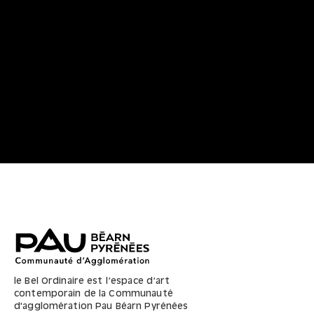
Daphné Kaincz
2023
Tirages photographiques papier Hemp Natural Line
Hahnemühle
ARTO-0336
70 x 50 avec cadre
le Bel Ordinaire est l’espace d’art
contemporain de la Communauté
d'agglomération Pau Béarn Pyrénées