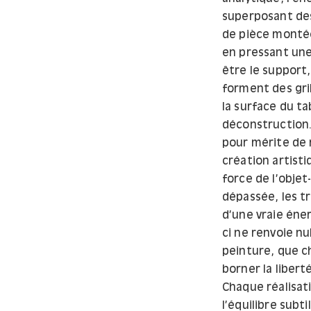
superposant des
de pièce montée
en pressant une
être le support,
forment des gri
la surface du ta
déconstruction. 
pour mérite de 
création artisti
force de l’objet
dépassée, les t
d’une vraie éner
ci ne renvoie nu
peinture, que ch
borner la liberté
Chaque réalisati
l’équilibre subt