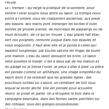
l’école.
La « trempe » qu’exige la pratique de la vannerie, pour
rendre l’osier souple nous attire au lavoir. La trempe nous
porte à l’ombre, sous les charpentes anciennes, aux pieds
des bassins. Nos mains vont immerger les bottes d’osier,
lestées de grosses pierres, de morceaux de parpaings ou de
murs écroulés ; de ce qu’on trouve. L‘eau glacée fait étau,
sert nos poignets, remonte jusque dans nos épaules et
nous engourdis. Il faut aller vite et je pense à celles qui
lavaient longtemps, par toutes saisons les linges de toute
une maison. L’eau du lavoir assouplit les brins. Le lavoir
rend possible le travail. Il est à deux pas de ma maison et
du garage où je tresse l’osier. Je peux y aller à pied. La pièce
est pensée comme un archétype, une image simplifiée du
lavoir dont il ne resterait que les grandes lignes : des
pourtours solides où s’assoir, un semblant de toit sous
lequel se sentir abrité. Elle est pensée pour accueillir,
réunir, se poser et parler. On a récupéré le bois dans la
campagne béarnaise, dans des fermes vastes perchées sur
des côteaux, sous des granges poussiéreuses.