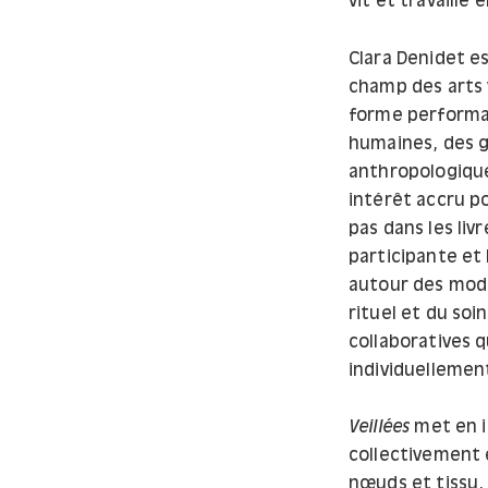
vit et travaille
Clara Denidet es
champ des arts vi
forme performati
humaines, des g
anthropologiqu
intérêt accru po
pas dans les livr
participante et 
autour des mode
rituel et du so
collaboratives 
individuellemen
Veillées
met en i
collectivement e
nœuds et tissu, 