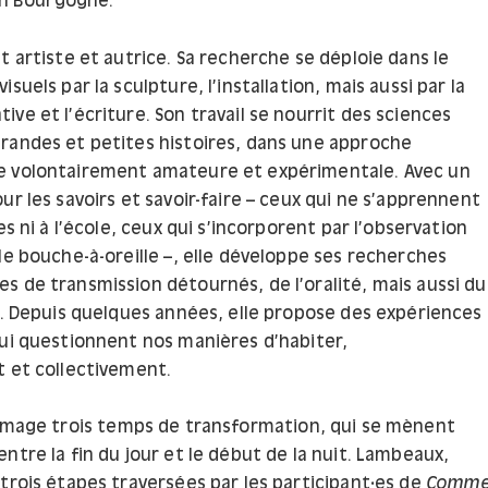
 en Bourgogne.
t artiste et autrice. Sa recherche se déploie dans le
suels par la sculpture, l’installation, mais aussi par la
ve et l’écriture. Son travail se nourrit des sciences
randes et petites histoires, dans une approche
e volontairement amateure et expérimentale. Avec un
ur les savoirs et savoir-faire – ceux qui ne s’apprennent
es ni à l’école, ceux qui s’incorporent par l’observation
le bouche-à-oreille –, elle développe ses recherches
s de transmission détournés, de l’oralité, mais aussi du
in. Depuis quelques années, elle propose des expériences
qui questionnent nos manières d’habiter,
t et collectivement.
mage trois temps de transformation, qui se mènent
ntre la fin du jour et le début de la nuit. Lambeaux,
trois étapes traversées par les participant·es de
Comm