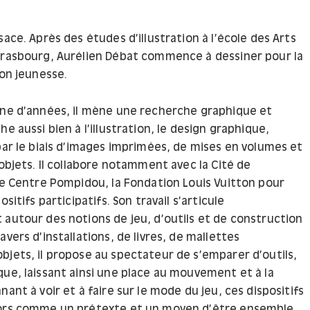
sace. Après des études d’illustration à l’école des Arts
trasbourg, Aurélien Débat commence à dessiner pour la
ion jeunesse.
ine d’années, il mène une recherche graphique et
he aussi bien à l’illustration, le design graphique,
par le biais d’images imprimées, de mises en volumes et
’objets. Il collabore notamment avec la Cité de
 le Centre Pompidou, la Fondation Louis Vuitton pour
ositifs participatifs. Son travail s’articule
 autour des notions de jeu, d’outils et de construction
avers d’installations, de livres, de mallettes
bjets, il propose au spectateur de s’emparer d’outils,
que, laissant ainsi une place au mouvement et à la
nant à voir et à faire sur le mode du jeu, ces dispositifs
lors comme un prétexte et un moyen d’être ensemble.